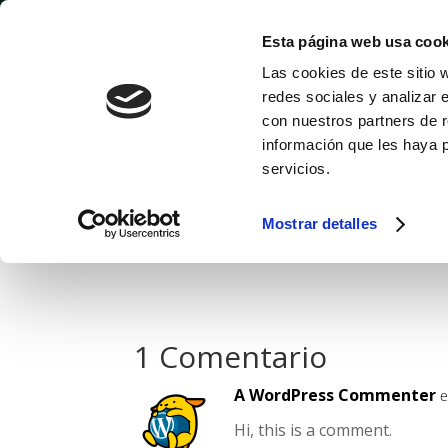
contacto@shaniormiston.com
Esta página web usa cook
Las cookies de este sitio 
redes sociales y analizar 
con nuestros partners de r
información que les haya 
servicios.
Hello world!
Mostrar detalles
Welcome to WordPress. This is your first pos
1 Comentario
A WordPress Commenter
e
Hi, this is a comment.