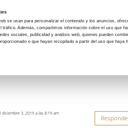
ies
web se usan para personalizar el contenido y los anuncios, ofrec
INICIO
el tráfico. Además, compartimos información sobre el uso que ha
edes sociales, publicidad y análisis web, quienes pueden combin
proporcionado o que hayan recopilado a partir del uso que haya
t. Edit or delete it, then start writing!
l diciembre 3, 2019 a las 8:19 am
Responde